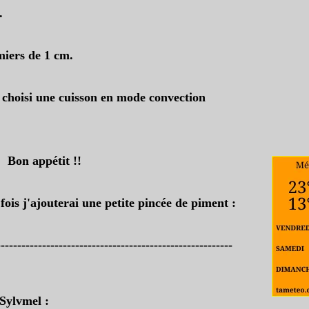
.
miers de 1 cm.
 choisi une cuisson en mode convection
Bon appétit !!
ois j'ajouterai une petite pincée de piment :
---------------------------------------------------------
 Sylvmel :