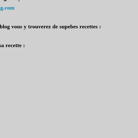
og.com
 blog vous y trouverez de supebes recettes :
sa rec
ette :