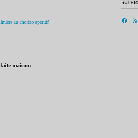
suive
 faite maison: