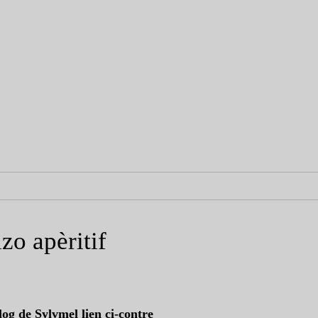
zo apèritif
log de Sylvmel lien ci-contre