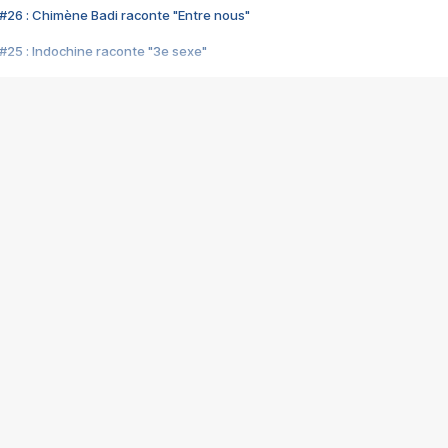
#26 : Chimène Badi raconte "Entre nous"
#25 : Indochine raconte "3e sexe"
#24 : Zaho raconte "C'est chelou"
#23 : Patrick Bruel raconte "Au café des délices"
#22 : Kyo raconte "Le chemin"
#21 : Nolwenn Leroy raconte "Cassé"
#20 : Patrick Hernandez raconte "Born to be alive"
#19 : Lorie raconte "Près de moi"
#18 : Michael Jones raconte "A nos actes manqués" (avec Jean-Jacque
#17 : Khaled raconte "Aïcha"
#16 : Corneille raconte "Parce qu'on vient de loin"
#15 : Indochine raconte "L'aventurier"
14 : Lorie raconte "Sur un air latino"