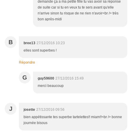
demande ça a ma petite fille tu vas avoir sa réponse
de suite car si tu en veux tu te sers avant qu'elle
n'arrive sinon tu risque de ne rien n'avoir<br /> très
bon après-midi
B
bree13
27/12/2016 10:23
elles sont superbes !
Répondre
G
guy59600
27/12/2016 15:49
merci beaucoup
J
josette
27/12/2016 09:56
bien appétissante tes superbe tartelettes!! miam!!<br /> bonne
journée bisous