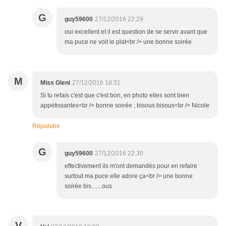
G
guy59600
27/12/2016 22:29
oui excellent et il est question de se servir avant que
ma puce ne voit le plat<br /> une bonne soirée
M
Miss Gleni
27/12/2016 18:31
Si tu refais c'est que c'est bon, en photo elles sont bien
appétissantes<br /> bonne soirée ; bisous bisous<br /> Nicole
Répondre
G
guy59600
27/12/2016 22:30
effectivement ils m'ont demandés pour en refaire
surtout ma puce elle adore ça<br /> une bonne
soirée bis.......ous
V