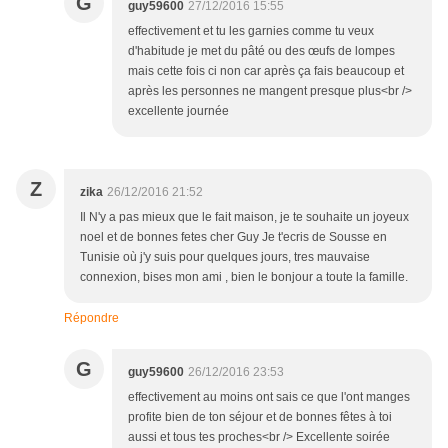
G
guy59600
27/12/2016 15:55
effectivement et tu les garnies comme tu veux
d'habitude je met du pâté ou des œufs de lompes
mais cette fois ci non car après ça fais beaucoup et
après les personnes ne mangent presque plus<br />
excellente journée
Z
zika
26/12/2016 21:52
Il N'y a pas mieux que le fait maison, je te souhaite un joyeux
noel et de bonnes fetes cher Guy Je t'ecris de Sousse en
Tunisie où j'y suis pour quelques jours, tres mauvaise
connexion, bises mon ami , bien le bonjour a toute la famille.
Répondre
G
guy59600
26/12/2016 23:53
effectivement au moins ont sais ce que l'ont manges
profite bien de ton séjour et de bonnes fêtes à toi
aussi et tous tes proches<br /> Excellente soirée