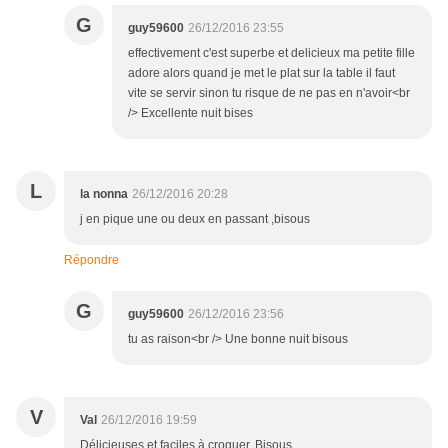
G
guy59600
26/12/2016 23:55
effectivement c'est superbe et delicieux ma petite fille
adore alors quand je met le plat sur la table il faut
vite se servir sinon tu risque de ne pas en n'avoir<br
/> Excellente nuit bises
L
la nonna
26/12/2016 20:28
j en pique une ou deux en passant ,bisous
Répondre
G
guy59600
26/12/2016 23:56
tu as raison<br /> Une bonne nuit bisous
V
Val
26/12/2016 19:59
Délicieuses et faciles à croquer. Bisous