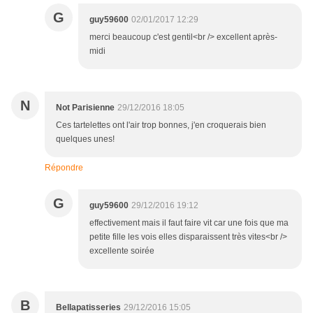
G
guy59600
02/01/2017 12:29
merci beaucoup c'est gentil<br /> excellent après-
midi
N
Not Parisienne
29/12/2016 18:05
Ces tartelettes ont l'air trop bonnes, j'en croquerais bien
quelques unes!
Répondre
G
guy59600
29/12/2016 19:12
effectivement mais il faut faire vit car une fois que ma
petite fille les vois elles disparaissent très vites<br />
excellente soirée
B
Bellapatisseries
29/12/2016 15:05