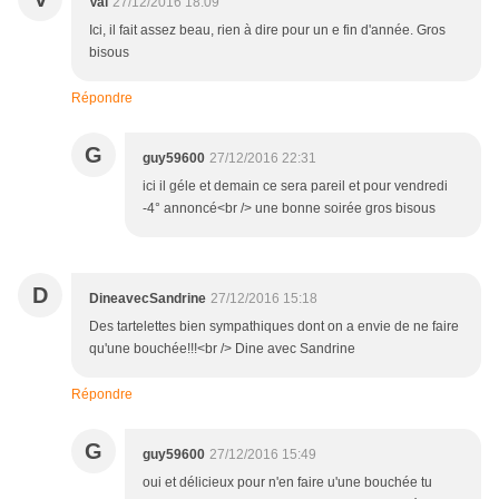
Val
27/12/2016 18:09
Ici, il fait assez beau, rien à dire pour un e fin d'année. Gros
bisous
Répondre
G
guy59600
27/12/2016 22:31
ici il géle et demain ce sera pareil et pour vendredi
-4° annoncé<br /> une bonne soirée gros bisous
D
DineavecSandrine
27/12/2016 15:18
Des tartelettes bien sympathiques dont on a envie de ne faire
qu'une bouchée!!!<br /> Dine avec Sandrine
Répondre
G
guy59600
27/12/2016 15:49
oui et délicieux pour n'en faire u'une bouchée tu