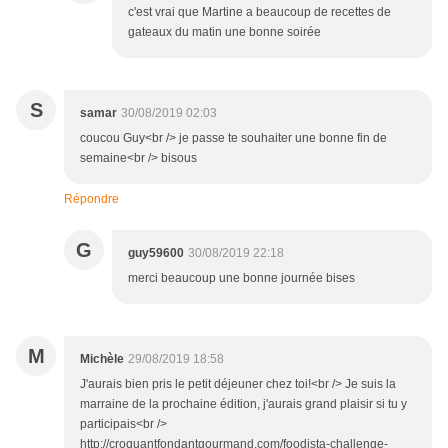
c'est vrai que Martine a beaucoup de recettes de
gateaux du matin une bonne soirée
S
samar
30/08/2019 02:03
coucou Guy<br /> je passe te souhaiter une bonne fin de
semaine<br /> bisous
Répondre
G
guy59600
30/08/2019 22:18
merci beaucoup une bonne journée bises
M
Michèle
29/08/2019 18:58
J'aurais bien pris le petit déjeuner chez toi!<br /> Je suis la
marraine de la prochaine édition, j'aurais grand plaisir si tu y
participais<br />
http://croquantfondantgourmand.com/foodista-challenge-