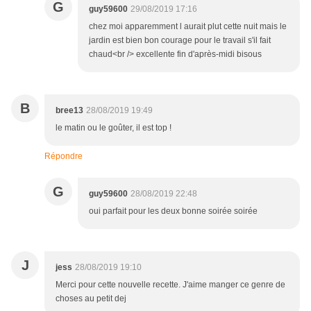
G
guy59600
29/08/2019 17:16
chez moi apparemment l aurait plut cette nuit mais le
jardin est bien bon courage pour le travail s'il fait
chaud<br /> excellente fin d'après-midi bisous
B
bree13
28/08/2019 19:49
le matin ou le goûter, il est top !
Répondre
G
guy59600
28/08/2019 22:48
oui parfait pour les deux bonne soirée soirée
J
jess
28/08/2019 19:10
Merci pour cette nouvelle recette. J'aime manger ce genre de
choses au petit dej