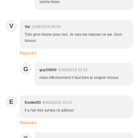
soirée bises
V
Val
31/08/2019 08:54
Très gros rhume pour moi. Je vais me reposer ce we. Gros
bisous
Répondre
G
guy59600
31/08/2019 23:15
olala effectivement il faut bien te soigner bisous
E
EmilieRD
30/08/2019 16:24
Il a l'air très sympa ce gâteau!
Répondre