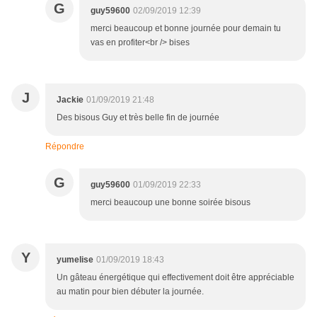
G
guy59600
02/09/2019 12:39
merci beaucoup et bonne journée pour demain tu
vas en profiter<br /> bises
J
Jackie
01/09/2019 21:48
Des bisous Guy et très belle fin de journée
Répondre
G
guy59600
01/09/2019 22:33
merci beaucoup une bonne soirée bisous
Y
yumelise
01/09/2019 18:43
Un gâteau énergétique qui effectivement doit être appréciable
au matin pour bien débuter la journée.