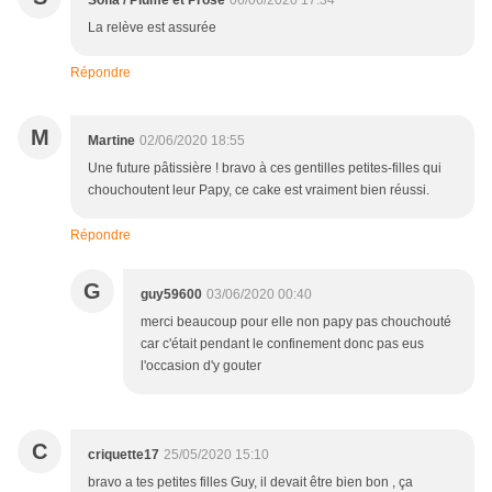
Sofia / Plume et Prose
06/06/2020 17:34
La relève est assurée
Répondre
M
Martine
02/06/2020 18:55
Une future pâtissière ! bravo à ces gentilles petites-filles qui
chouchoutent leur Papy, ce cake est vraiment bien réussi.
Répondre
G
guy59600
03/06/2020 00:40
merci beaucoup pour elle non papy pas chouchouté
car c'était pendant le confinement donc pas eus
l'occasion d'y gouter
C
criquette17
25/05/2020 15:10
bravo a tes petites filles Guy, il devait être bien bon , ça