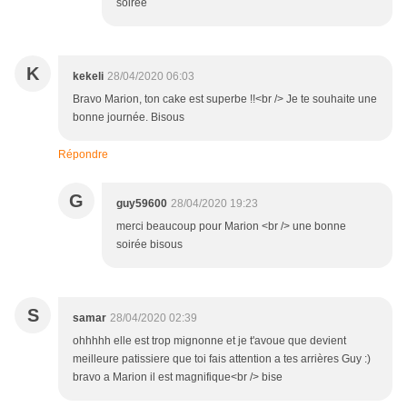
soirée
K
kekeli
28/04/2020 06:03
Bravo Marion, ton cake est superbe !!<br /> Je te souhaite une
bonne journée. Bisous
Répondre
G
guy59600
28/04/2020 19:23
merci beaucoup pour Marion <br /> une bonne
soirée bisous
S
samar
28/04/2020 02:39
ohhhhh elle est trop mignonne et je t'avoue que devient
meilleure patissiere que toi fais attention a tes arrières Guy :)
bravo a Marion il est magnifique<br /> bise