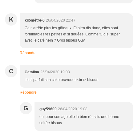
K
kilomètre-0
26/04/2020 22:47
Ca n'arrête plus les gâteaux. Et bien dis donc, elles sont
formidables tes petites et si douées. Comme tu dis, super
avec le café hein ? Gros bisous Guy
Répondre
C
Catalina
26/04/2020 19:03
il est parfait son cake bravoooo<br /> bisous
Répondre
G
guy59600
26/04/2020 19:08
oui pour son age elle la bien réussis une bonne
soirée bisous