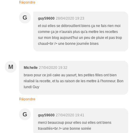
Répondre
G
guy59600
28/04/2020 19:23
et oui elles se débrouillent biens ça ne fais rien moi
comme ça je n'aurais plus qu'a mettre les recettes
sur mon blog aujourd'hui un peu de pluie et pas trop
chaud<br /> une bonne journée bises
M
Michelle
27/04/2020 19:32
bravo pour ce joli cake au yaourt, tes petites filles ont bien
réalisé la recette, et tu as raison de les mettre à l'honneur. Bon
lundi Guy
Répondre
G
guy59600
27/04/2020 19:41
merci beaucoup pour elles oui elles ont biens
travaillés<br /> une bonne soirée