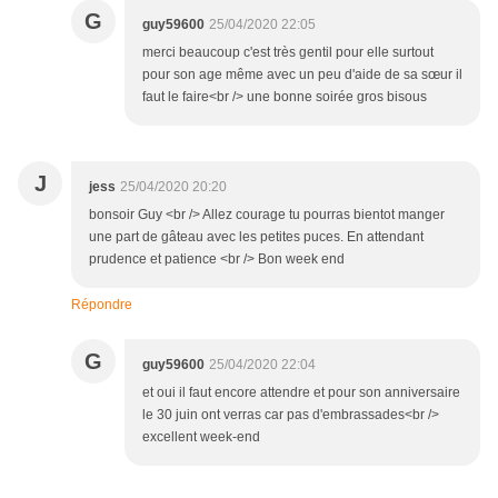
G
guy59600
25/04/2020 22:05
merci beaucoup c'est très gentil pour elle surtout
pour son age même avec un peu d'aide de sa sœur il
faut le faire<br /> une bonne soirée gros bisous
J
jess
25/04/2020 20:20
bonsoir Guy <br /> Allez courage tu pourras bientot manger
une part de gâteau avec les petites puces. En attendant
prudence et patience <br /> Bon week end
Répondre
G
guy59600
25/04/2020 22:04
et oui il faut encore attendre et pour son anniversaire
le 30 juin ont verras car pas d'embrassades<br />
excellent week-end