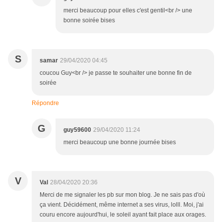
merci beaucoup pour elles c'est gentil<br /> une
bonne soirée bises
S
samar
29/04/2020 04:45
coucou Guy<br /> je passe te souhaiter une bonne fin de
soirée
Répondre
G
guy59600
29/04/2020 11:24
merci beaucoup une bonne journée bises
V
Val
28/04/2020 20:36
Merci de me signaler les pb sur mon blog. Je ne sais pas d'où
ça vient. Décidément, même internet a ses virus, lolll. Moi, j'ai
couru encore aujourd'hui, le soleil ayant fait place aux orages.