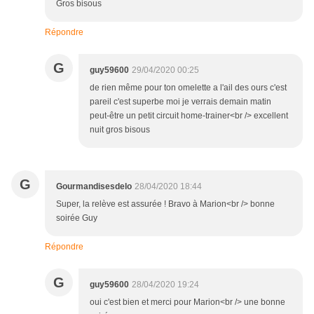
Gros bisous
Répondre
G
guy59600
29/04/2020 00:25
de rien même pour ton omelette a l'ail des ours c'est
pareil c'est superbe moi je verrais demain matin
peut-être un petit circuit home-trainer<br /> excellent
nuit gros bisous
G
Gourmandisesdelo
28/04/2020 18:44
Super, la relève est assurée ! Bravo à Marion<br /> bonne
soirée Guy
Répondre
G
guy59600
28/04/2020 19:24
oui c'est bien et merci pour Marion<br /> une bonne