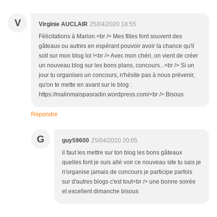
V
Virginie AUCLAIR
25/04/2020 18:55
Félicitations à Marion.<br /> Mes filles font souvent des
gâteaux ou autres en espérant pouvoir avoir la chance qu'il
soit sur mon blog lol !<br /> Avec mon chéri, on vient de créer
un nouveau blog sur les bons plans, concours...<br /> Si un
jour tu organises un concours, n'hésite pas à nous prévenir,
qu'on te mette en avant sur le blog :
https://malinmaispasradin.wordpress.com/<br /> Bisous
Répondre
G
guy59600
25/04/2020 20:05
il faut les mettre sur ton blog les bons gâteaux
quelles font je suis allé voir ce nouveau site tu sais je
n'organise jamais de concours je participe parfois
sur d'autres blogs c'est tout<br /> une bonne soirée
et excellent dimanche bisous