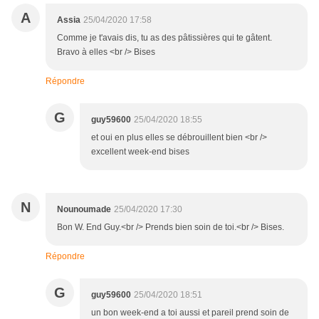
A
Assia
25/04/2020 17:58
Comme je t'avais dis, tu as des pâtissières qui te gâtent.
Bravo à elles <br /> Bises
Répondre
G
guy59600
25/04/2020 18:55
et oui en plus elles se débrouillent bien <br />
excellent week-end bises
N
Nounoumade
25/04/2020 17:30
Bon W. End Guy.<br /> Prends bien soin de toi.<br /> Bises.
Répondre
G
guy59600
25/04/2020 18:51
un bon week-end a toi aussi et pareil prend soin de