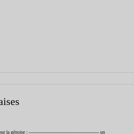
aises
r la génoise : ----------------------------------------------- un