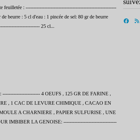
suive
euilletée : ----------------------------------------------------------
 de beurre : 5 cl d'eau : 1 pincée de sel: 80 gr de beurre
----------------------- 25 cl...
---------------------- 4 OEUFS , 125 GR DE FARINE ,
CRE , 1 CAC DE LEVURE CHIMIQUE , CACAO EN
MOULE A CHARNIERE , PAPIER SULFURISE , UNE
BIBER LA GENOISE: ----------------------------------