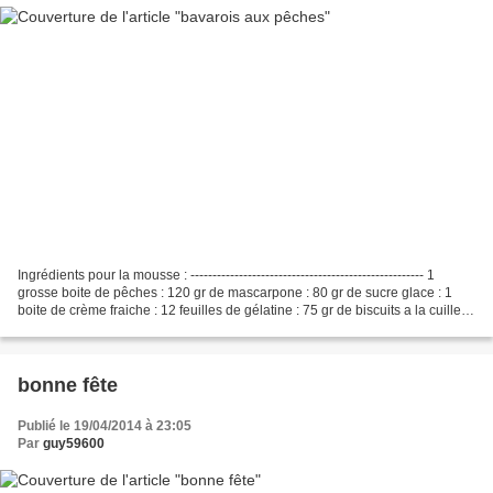
Ingrédients pour la mousse : ----------------------------------------------------- 1
grosse boite de pêches : 120 gr de mascarpone : 80 gr de sucre glace : 1
boite de crème fraiche : 12 feuilles de gélatine : 75 gr de biscuits a la cuiller :
75 gr de...
bonne fête
Publié le 19/04/2014 à 23:05
Par
guy59600