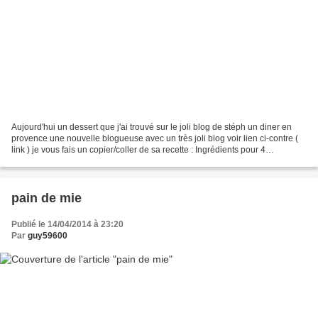
Aujourd'hui un dessert que j'ai trouvé sur le joli blog de stéph un diner en
provence une nouvelle blogueuse avec un très joli blog voir lien ci-contre (
link ) je vous fais un copier/coller de sa recette : Ingrédients pour 4
personnes 1 petite boite...
pain de mie
Publié le 14/04/2014 à 23:20
Par
guy59600