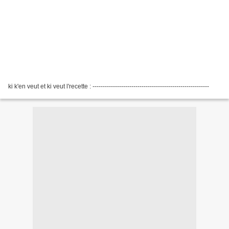
ki k'en veut et ki veut l'recette : ---------------------------------------------------------