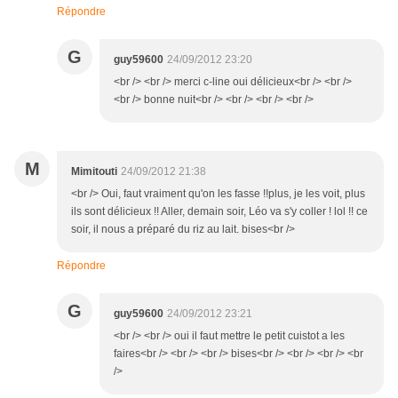
Répondre
G
guy59600
24/09/2012 23:20
<br /> <br /> merci c-line oui délicieux<br /> <br />
<br /> bonne nuit<br /> <br /> <br /> <br />
M
Mimitouti
24/09/2012 21:38
<br /> Oui, faut vraiment qu'on les fasse !!plus, je les voit, plus
ils sont délicieux !! Aller, demain soir, Léo va s'y coller ! lol !! ce
soir, il nous a préparé du riz au lait. bises<br />
Répondre
G
guy59600
24/09/2012 23:21
<br /> <br /> oui il faut mettre le petit cuistot a les
faires<br /> <br /> <br /> bises<br /> <br /> <br /> <br
/>