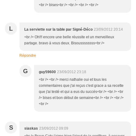
<br /> bises<br /> <br /> <br /> <br />
L
La serviette sur la table par Signé-Déco
23/09/2012 20:14
<br /> Oh!!! encore une belle réussite et un merveilleux
partage. bravo à vous deux. Bisoussssssss<br />
Répondre
G
guy59600
23/09/2012 23:18
<br /> <br /> merci nathalie oui et tous les
commentaires que j'ai reçus c'est grace a sa recette
que j'ai testé et qui a eus du succés<br /> <br /> <br
/> bises et bon début de semaine<br /> <br /> <br />
<br />
S
siaskas
23/09/2012 09:09