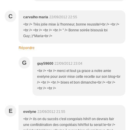
C
carvalho maria
22/09/2012 22:55
<br /> Très jolie mise à l'honneur, bonne reussite!<br /> <br />
<br /> <br /> <br /> <br /> " /> Bonne soirée bisousà toi
Guy;-)*Maria<br />
Répondre
G
guy59600
22/09/2012 23:04
<br /> <br /> merci et tout ça grace a notre amie
evelyne pour avoir mise cette recette sur son blog<br
/> <br /> <br /> bises et bon dimanche<br /> <br />
<br /> <br />
E
evelyne
22/09/2012 21:55
<br /> ils on du succés c'est congolais hihi!! on devrais fair
une confédération des congoléais hihi!!lol tu serait le<br />