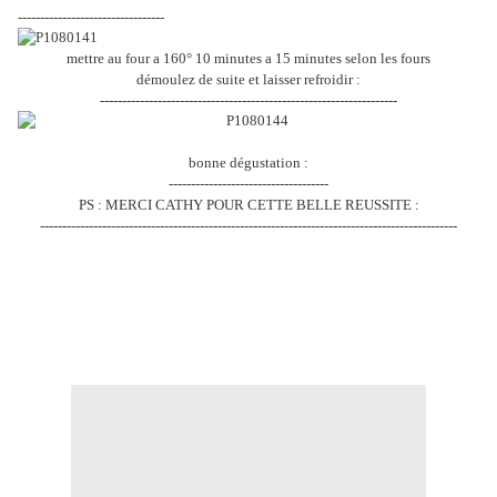
---------------------------------
mettre au four a 160° 10 minutes a 15 minutes selon les fours
démoulez de suite et laisser refroidir :
-------------------------------------------------------------------
bonne dégustation :
------------------------------------
PS : MERCI CATHY POUR CETTE BELLE REUSSITE :
----------------------------------------------------------------------------------------------