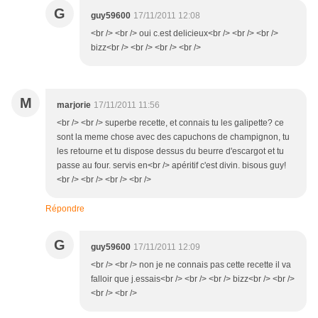
G
guy59600
17/11/2011 12:08
<br /> <br /> oui c.est delicieux<br /> <br /> <br />
bizz<br /> <br /> <br /> <br />
M
marjorie
17/11/2011 11:56
<br /> <br /> superbe recette, et connais tu les galipette? ce
sont la meme chose avec des capuchons de champignon, tu
les retourne et tu dispose dessus du beurre d'escargot et tu
passe au four. servis en<br /> apéritif c'est divin. bisous guy!
<br /> <br /> <br /> <br />
Répondre
G
guy59600
17/11/2011 12:09
<br /> <br /> non je ne connais pas cette recette il va
falloir que j.essais<br /> <br /> <br /> bizz<br /> <br />
<br /> <br />