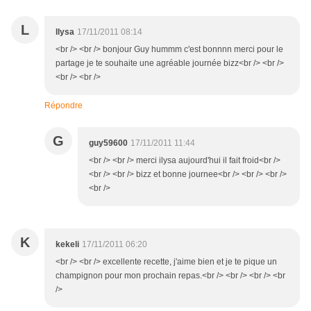
L
llysa
17/11/2011 08:14
<br /> <br /> bonjour Guy hummm c'est bonnnn merci pour le
partage je te souhaite une agréable journée bizz<br /> <br />
<br /> <br />
Répondre
G
guy59600
17/11/2011 11:44
<br /> <br /> merci ilysa aujourd'hui il fait froid<br />
<br /> <br /> bizz et bonne journee<br /> <br /> <br />
<br />
K
kekeli
17/11/2011 06:20
<br /> <br /> excellente recette, j'aime bien et je te pique un
champignon pour mon prochain repas.<br /> <br /> <br /> <br
/>