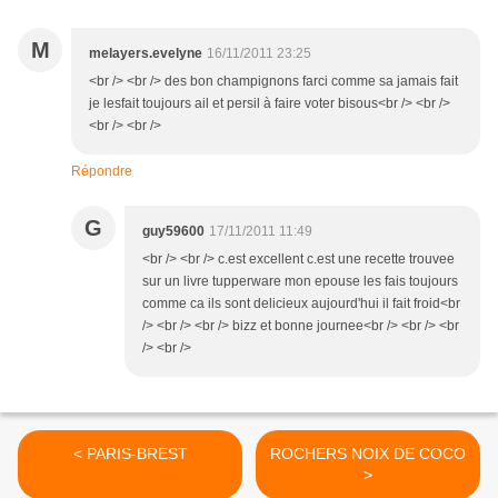
M
melayers.evelyne
16/11/2011 23:25
<br /> <br /> des bon champignons farci comme sa jamais fait
je lesfait toujours ail et persil à faire voter bisous<br /> <br />
<br /> <br />
Répondre
G
guy59600
17/11/2011 11:49
<br /> <br /> c.est excellent c.est une recette trouvee
sur un livre tupperware mon epouse les fais toujours
comme ca ils sont delicieux aujourd'hui il fait froid<br
/> <br /> <br /> bizz et bonne journee<br /> <br /> <br
/> <br />
< PARIS-BREST
ROCHERS NOIX DE COCO
>