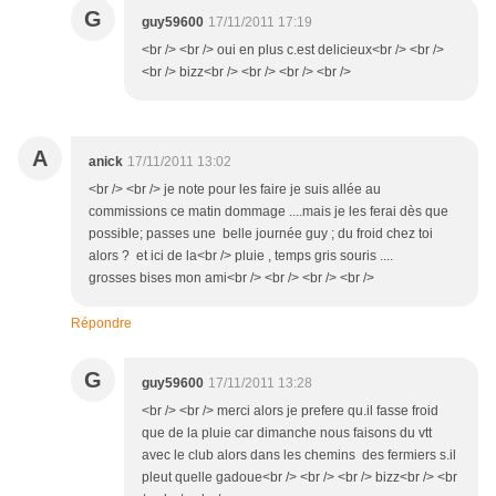
G
guy59600
17/11/2011 17:19
<br /> <br /> oui en plus c.est delicieux<br /> <br />
<br /> bizz<br /> <br /> <br /> <br />
A
anick
17/11/2011 13:02
<br /> <br /> je note pour les faire je suis allée au
commissions ce matin dommage ....mais je les ferai dès que
possible; passes une belle journée guy ; du froid chez toi
alors ? et ici de la<br /> pluie , temps gris souris ....
grosses bises mon ami<br /> <br /> <br /> <br />
Répondre
G
guy59600
17/11/2011 13:28
<br /> <br /> merci alors je prefere qu.il fasse froid
que de la pluie car dimanche nous faisons du vtt
avec le club alors dans les chemins des fermiers s.il
pleut quelle gadoue<br /> <br /> <br /> bizz<br /> <br