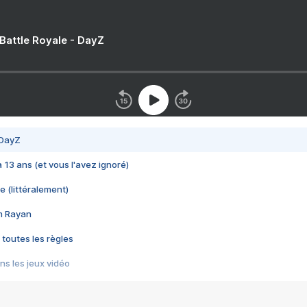
 Battle Royale - DayZ
 DayZ
 a 13 ans (et vous l'avez ignoré)
e (littéralement)
im Rayan
 toutes les règles
s les jeux vidéo
us choquant de Rockstar ? - Le scandale BULLY