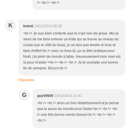
/> <br /> <br />
K
kekeli
19/12/2014 06:30
<br /> Je suis bien contente que tu n'aie rien de grave. Moi je
viens de me faire enlever un kiste qui se trouve au niveau du
coude (sur le côté du bras), je ne dois pas tendre le bras et
faire d'effort<br /> avec ce bras-là, ça va être pratique pour
Noël, j'ai plein de monde à table. Heureusement mon mari est
là pour m'aider !<br /> <br /> <br /> Je te souhaite une bonne
fin de semaine. Bizzzz<br />
Répondre
G
guy59600
19/12/2014 21:41
<br /> <br /> alors un bon rétablissement et je pense
que tu auras du monde pour t'aider<br /> <br /> <br
/> une très bonne soirée bisous<br /> <br /> <br />
<br />