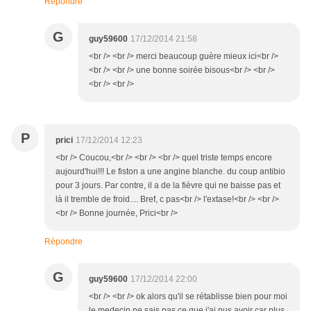
Répondre
G
guy59600
17/12/2014 21:58
<br /> <br /> merci beaucoup guère mieux ici<br />
<br /> <br /> une bonne soirée bisous<br /> <br />
<br /> <br />
P
prici
17/12/2014 12:23
<br /> Coucou,<br /> <br /> <br /> quel triste temps encore
aujourd'hui!!! Le fiston a une angine blanche. du coup antibio
pour 3 jours. Par contre, il a de la fièvre qui ne baisse pas et
là il tremble de froid.... Bref, c pas<br /> l'extase!<br /> <br />
<br /> Bonne journée, Prici<br />
Répondre
G
guy59600
17/12/2014 22:00
<br /> <br /> ok alors qu'il se rétablisse bien pour moi
le medecin ne sais pas ce que j'ai pus avoir car plus