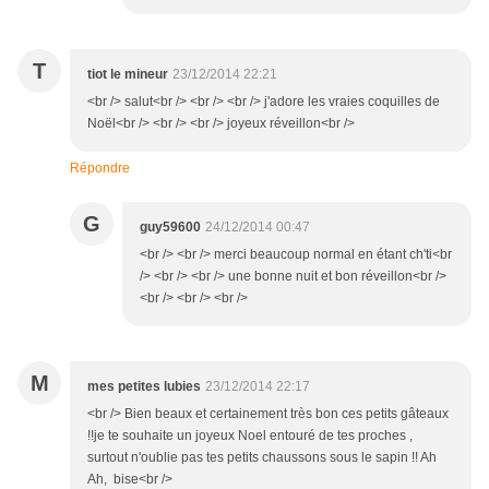
T
tiot le mineur
23/12/2014 22:21
<br /> salut<br /> <br /> <br /> j'adore les vraies coquilles de
Noël<br /> <br /> <br /> joyeux réveillon<br />
Répondre
G
guy59600
24/12/2014 00:47
<br /> <br /> merci beaucoup normal en étant ch'ti<br
/> <br /> <br /> une bonne nuit et bon réveillon<br />
<br /> <br /> <br />
M
mes petites lubies
23/12/2014 22:17
<br /> Bien beaux et certainement très bon ces petits gâteaux
!!je te souhaite un joyeux Noel entouré de tes proches ,
surtout n'oublie pas tes petits chaussons sous le sapin !! Ah
Ah, bise<br />