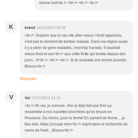
bonne nuit<br /> <br /> <br /> <br />
K
kekeli
18/12/2014 04:36
<br /> J'espère que tu vas vite aller mieux ! Noël approche,
c'est pas le moment de tomber malade. Dans ma région aussi
il y a plein de gens malades, c'est trop humide. Il vaudrait
mieux froid et sec<br /> que cette flotte qui tombe depuis des
jours...!!!<br /> <br /> <br /> Je te souhaite une bonne journée.
Bisous<br />
Répondre
V
Val
17/12/2014 22:15
<br /> Ah oui, je connais. J'en ai déjà fait une fois! ça
ressemble à nos navettes briochées qu'on trouve en
Provence. Du moins, pour la forme! En parlant de forme.....je
fais aller. Mais j'occupe mon<br /> esprit dans la recherche du
menu de Noël....Bisous<br />