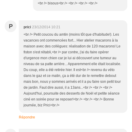
<br /> bisous<br /> <br /> <br /> <br />
P
prici
23/12/2014 10:21
<br /> Petit coucou du amtin (moins tôt que d'habitude!). Les
vacances ont commencées fort... Hier atelier macarons à la
maison avec des collègues: réalisation de 120 macarons! Le
fiston s'est rétabli,<br /> par contre, j'ai du faire opérer
d'urgence mon chien car je lui ai découvert une tumeur au
niveau de sa patte arrière... Apparemment elle était localisée.
Du coup, elle a été retirée hier. Il est<br /> revenu du véto
dans le gaz et ce matin, ça a été dur de le remettre debout
mais bon, nous y sommes arrivés et il a pu faire son petit tour
de jardin. Faut dire aussi, il a 13ans...<br /> <br /> <br />
Aujourd'hui, poursuite des desserts de Noël et petite séance
ciné en soirée pour se reposer!<br /> <br /> <br /> Bonne
journée, biz Prici<br />
Répondre