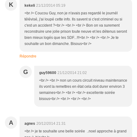
K
kekeli
21/12/2014 05:19
<br /> Coucou Guy, non je n'avais pas regardé le journél
télévisé, j'ai loupé cette info. Ils savent si c'est criminel ou si
c'est un accident ?<br /> <br /> <br /> Bon on va surement
reconstruire une jolie prison toute neuve et les détenus seront
bien mieux logés que les SDF...!!!<br /> <br /> <br /> Je te
souhaite un bon dimanche. Bisous<br />
Répondre
G
guy59600
21/12/2014 21:02
<br /> <br /> non un cours circuit niveau maintenance
ils vont la remettres en état cela doit durer environ 3
semaines<br /> <br /> <br /> excellente soirée
bisous<br /> <br /> <br /> <br />
A
agnes
20/12/2014 21:31
<br /> je te souhaite une belle soirée ..noel approche à grand