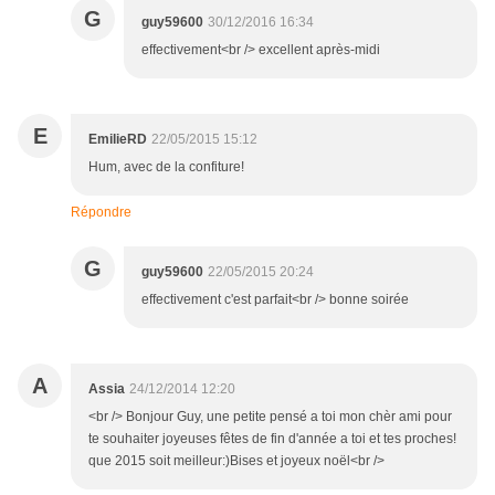
G
guy59600
30/12/2016 16:34
effectivement<br /> excellent après-midi
E
EmilieRD
22/05/2015 15:12
Hum, avec de la confiture!
Répondre
G
guy59600
22/05/2015 20:24
effectivement c'est parfait<br /> bonne soirée
A
Assia
24/12/2014 12:20
<br /> Bonjour Guy, une petite pensé a toi mon chèr ami pour
te souhaiter joyeuses fêtes de fin d'année a toi et tes proches!
que 2015 soit meilleur:)Bises et joyeux noël<br />