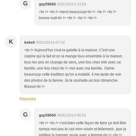
G
guy59600
05/01/2014 23:59
<br /> <br /> merci beaucoup<br /> <br /> <br />
bonne nuit<br /> <br /> <br /> <br />
K
kekeli
05/01/2014 07:42
<br /> Aujourd'hui c'est la galette à la maison. C'est une
copine qui la fait et on la mange tous ensemble à la maison,
tous les ans on change de sens, une fois chez elle avec sa
famille, une fois chez<br /> moi avec ma famille. J'aime
beaucoup cette tradition qu'on a installé. Il me tarde de voir
des photos de la tienne. Je te souhaite un bon dimanche.
Bisous<br />
Répondre
G
guy59600
06/01/2014 00:01
<br /> <br /> c'est bien cette façon de faire ça doit être
sympa moi pas le cas mon voisin et tellement...que je
préfère la manger seule avec a femme<br /> <br />