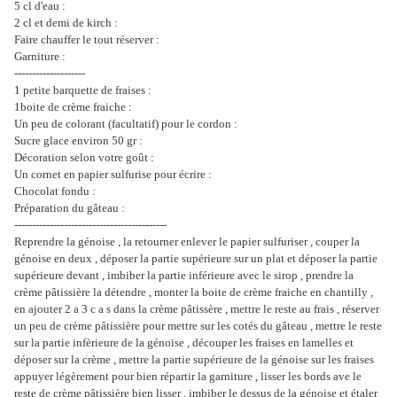
5 cl d'eau :
2 cl et demi de kirch :
Faire chauffer le tout réserver :
Garniture :
--------------------
1 petite barquette de fraises :
1boite de crème fraiche :
Un peu de colorant (facultatif) pour le cordon :
Sucre glace environ 50 gr :
Décoration selon votre goût :
Un cornet en papier sulfurise pour écrire :
Chocolat fondu :
Préparation du gâteau :
-------------------------------------------
Reprendre la génoise , la retourner enlever le papier sulfuriser , couper la
génoise en deux , déposer la partie supérieure sur un plat et déposer la partie
supérieure devant , imbiber la partie inférieure avec le sirop , prendre la
crème pâtissière la détendre , monter la boite de crème fraiche en chantilly ,
en ajouter 2 a 3 c a s dans la crème pâtissère , mettre le reste au frais , réserver
un peu de crème pâtissière pour mettre sur les cotés du gâteau , mettre le reste
sur la partie infèrieure de la génoise , découper les fraises en lamelles et
déposer sur la crème , mettre la partie supérieure de la génoise sur les fraises
appuyer légèrement pour bien répartir la garniture , lisser les bords ave le
reste de crème pâtissière bien lisser , imbiber le dessus de la génoise et étaler