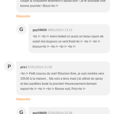
coupé la chaudière tellement il faisait bon ! Je te souhaite une
bonne journée ! Bizzz<br />
Répondre
G
guy59600
08/01/2014 13:13
<br /> <br /> merci kekeli ici aussi un beau rayon de
soleil mis toujours ce vent froid<br /> <br /> <br />
bisous<br /> <br /> <br /> <br />
P
prici
07/01/2014 21:56
<br /> Petit coucou du soir! Réunion finie, je suis rentrée vers
20h30 à la maison... Ma voix a tenu mais j'ai utilisé du spray
et des pastilles toute la journée! Heureusement demain
repos!<br /> <br /> <br /> Bonne nuit, Prici<br />
Répondre
G
guy59600
07/01/2014 22:29