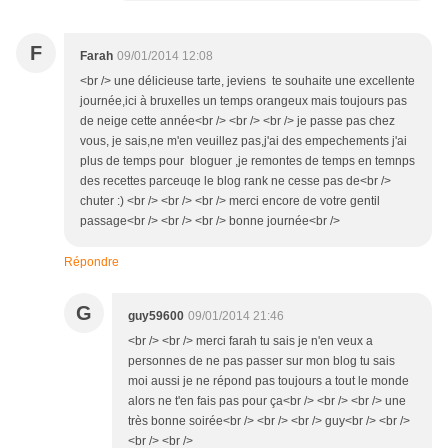
F
Farah
09/01/2014 12:08
<br /> une délicieuse tarte, jeviens te souhaite une excellente
journée,ici à bruxelles un temps orangeux mais toujours pas
de neige cette année<br /> <br /> <br /> je passe pas chez
vous, je sais,ne m'en veuillez pas,j'ai des empechements j'ai
plus de temps pour bloguer ,je remontes de temps en temnps
des recettes parceuqe le blog rank ne cesse pas de<br />
chuter :) <br /> <br /> <br /> merci encore de votre gentil
passage<br /> <br /> <br /> bonne journée<br />
Répondre
G
guy59600
09/01/2014 21:46
<br /> <br /> merci farah tu sais je n'en veux a
personnes de ne pas passer sur mon blog tu sais
moi aussi je ne répond pas toujours a tout le monde
alors ne t'en fais pas pour ça<br /> <br /> <br /> une
très bonne soirée<br /> <br /> <br /> guy<br /> <br />
<br /> <br />