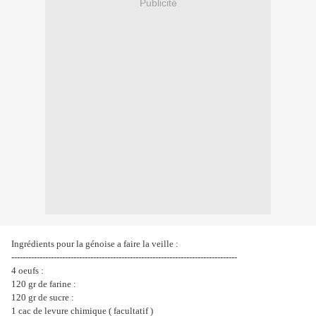
Publicité
Ingrédients pour la génoise a faire la veille :
--------------------------------------------------------------------------------
4 oeufs :
120 gr de farine :
120 gr de sucre :
1 cac de levure chimique ( facultatif )