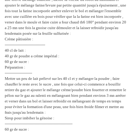
ajouter le mélange farine/levure par petite quantité jusqu'a épuisement , une
fois tout la farine incorporée arréter enlever le bol et mélanger l'ensemble
avec une cuillère en bois pour vérifier que la la farine est bien incorporée ,
verser dans le moule et faire cuire a four chaud th6 180° pendant environ 20
a 25 mn une fois la gnoise cuite démouler et la laisser refroidir jusqu'au
lendemain posée sur la feuille sulfurisée :
Crème pâtissière :
----------------------------------
40 cl de lait :
40 gr de poudre a crème impérial :
60 gr de sucre :
Préparation :
-----------------------
Mettre un peu de lait prélevé sur les 40 cl et y mélanger la poudre ; faire
chauffer le reste avec le sucre , une fois que celui-ci commence a bouillir
retirer du gaz et ajouter le mélange crème/poudre bien fouetter et remettre le
pélon sur le gaz au ralenti en mélangeant bien pendant environ 3 mn arréter
et verser dans un bol et laisser refroidir en mélangeant de temps en temps
pour éviter la formation d'une peau, une fois bien froide filmer et mettre au
frais jusqu'au lendemain :
Sirop pour imbiber la génoise :
---------------------------------------------------------
60 gr de sucre :