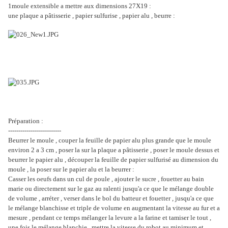
1moule extensible a mettre aux dimensions 27X19 :
une plaque a pâtisserie , papier sulfurise , papier alu , beurre :
Préparation :
--------------------------
Beurrer le moule , couper la feuille de papier alu plus grande que le moule
environ 2 a 3 cm , poser la sur la plaque a pâtisserie , poser le moule dessus et
beurrer le papier alu , découper la feuille de papier sulfurisé au dimension du
moule , la poser sur le papier alu et la beurrer :
Casser les oeufs dans un cul de poule , ajouter le sucre , fouetter au bain
marie ou directement sur le gaz au ralenti jusqu'a ce que le mélange double
de volume , arréter , verser dans le bol du batteur et fouetter , jusqu'a ce que
le mélange blanchisse et triple de volume en augmentant la vitesse au fur et a
mesure , pendant ce temps mélanger la levure a la farine et tamiser le tout ,
une fois le mélange blanchie , mettre la vitesse du robot au minimum et