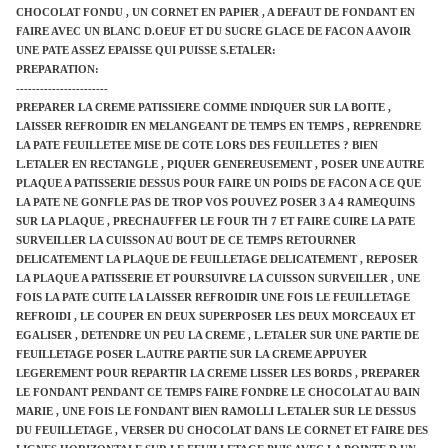
CHOCOLAT FONDU , UN CORNET EN PAPIER , A DEFAUT DE FONDANT EN
FAIRE AVEC UN BLANC D.OEUF ET DU SUCRE GLACE DE FACON A AVOIR
UNE PATE ASSEZ EPAISSE QUI PUISSE S.ETALER:
PREPARATION:
-----------------------
PREPARER LA CREME PATISSIERE COMME INDIQUER SUR LA BOITE ,
LAISSER REFROIDIR EN MELANGEANT DE TEMPS EN TEMPS , REPRENDRE
LA PATE FEUILLETEE MISE DE COTE LORS DES FEUILLETES ? BIEN
L.ETALER EN RECTANGLE , PIQUER GENEREUSEMENT , POSER UNE AUTRE
PLAQUE A PATISSERIE DESSUS POUR FAIRE UN POIDS DE FACON A CE QUE
LA PATE NE GONFLE PAS DE TROP VOS POUVEZ POSER 3 A 4 RAMEQUINS
SUR LA PLAQUE , PRECHAUFFER LE FOUR TH 7 ET FAIRE CUIRE LA PATE
SURVEILLER LA CUISSON AU BOUT DE CE TEMPS RETOURNER
DELICATEMENT LA PLAQUE DE FEUILLETAGE DELICATEMENT , REPOSER
LA PLAQUE A PATISSERIE ET POURSUIVRE LA CUISSON SURVEILLER , UNE
FOIS LA PATE CUITE LA LAISSER REFROIDIR UNE FOIS LE FEUILLETAGE
REFROIDI , LE COUPER EN DEUX SUPERPOSER LES DEUX MORCEAUX ET
EGALISER , DETENDRE UN PEU LA CREME , L.ETALER SUR UNE PARTIE DE
FEUILLETAGE POSER L.AUTRE PARTIE SUR LA CREME APPUYER
LEGEREMENT POUR REPARTIR LA CREME LISSER LES BORDS , PREPARER
LE FONDANT PENDANT CE TEMPS FAIRE FONDRE LE CHOCOLAT AU BAIN
MARIE , UNE FOIS LE FONDANT BIEN RAMOLLI L.ETALER SUR LE DESSUS
DU FEUILLETAGE , VERSER DU CHOCOLAT DANS LE CORNET ET FAIRE DES