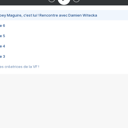
bey Maguire, c'est lui ! Rencontre avec Damien Witecka
e 6
e 5
e 4
e 3
s créatrices de la VF !
e 2
e 1
e Mektoub My Love arrive enfin ! Rencontre avec Shaïn Boumedine et Sal
i : après Toni en famille
elle réalise le bouleversant Dites lui que je l'aime