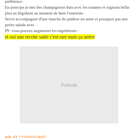
préférence :
En principe je met des champignons frais avec les tomates et oignons hélàs
plus au frigidaire au moment de faire l'omelette :
Servir accompagner d'une tranche de jambon ou autre et pourquoi pas une
petite salade avec :
PS: vous pouvez augmenter les ingrédients :
et oui une recette salée c'est rare mais ça arrive
Publicité
#PLAT CONSISTANT