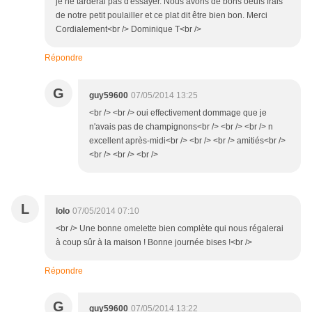
je ne tarderai pas d'essayer. Nous avons de bons oeufs frais
de notre petit poulailler et ce plat dit être bien bon. Merci
Cordialement<br /> Dominique T<br />
Répondre
G
guy59600
07/05/2014 13:25
<br /> <br /> oui effectivement dommage que je
n'avais pas de champignons<br /> <br /> <br /> n
excellent après-midi<br /> <br /> <br /> amitiés<br />
<br /> <br /> <br />
L
lolo
07/05/2014 07:10
<br /> Une bonne omelette bien complète qui nous régalerai
à coup sûr à la maison ! Bonne journée bises !<br />
Répondre
G
guy59600
07/05/2014 13:22