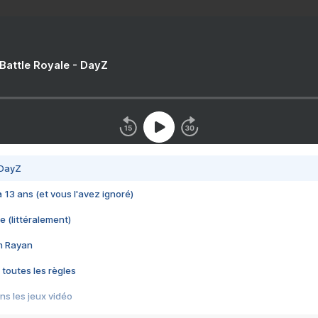
 Battle Royale - DayZ
 DayZ
 a 13 ans (et vous l'avez ignoré)
e (littéralement)
im Rayan
 toutes les règles
s les jeux vidéo