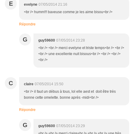
E
evelyne
07/05/2014 21:16
<br /> humm!!! baveuse comme je les aime bisou<br />
Répondre
G
guy59600
07/05/2014 23:28
<br /> <br /> merci evelyne et triste temps<br /> <br />
<br /> une excellente nuit bisous<br /> <br /> <br />
<br />
C
claire
07/05/2014 15:50
<br /> il faut un débus à tous, lol elle aest et doit être très
bonne cette omelette. bonne après -midi<br />
Répondre
G
guy59600
07/05/2014 23:29
<br /> <br /> merci claire<br /> <br /> <br /> une très