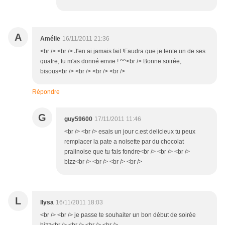
A
Amélie
16/11/2011 21:36
<br /> <br /> J'en ai jamais fait !Faudra que je tente un de ses
quatre, tu m'as donné envie ! ^^<br /> Bonne soirée,
bisous<br /> <br /> <br /> <br />
Répondre
G
guy59600
17/11/2011 11:46
<br /> <br /> esais un jour c.est delicieux tu peux
remplacer la pate a noisette par du chocolat
pralinoise que tu fais fondre<br /> <br /> <br />
bizz<br /> <br /> <br /> <br />
L
llysa
16/11/2011 18:03
<br /> <br /> je passe te souhaiter un bon début de soirée