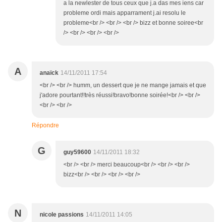
a la newlester de tous ceux que j.a das mes iens car
probleme ordi mais apparrament j.ai resolu le
probleme<br /> <br /> <br /> bizz et bonne soiree<br
/> <br /> <br /> <br />
A
anaïck
14/11/2011 17:54
<br /> <br /> humm, un dessert que je ne mange jamais et que
j'adore pourtant!!très réussi!bravo!bonne soirée!<br /> <br />
<br /> <br />
Répondre
G
guy59600
14/11/2011 18:32
<br /> <br /> merci beaucoup<br /> <br /> <br />
bizz<br /> <br /> <br /> <br />
N
nicole passions
14/11/2011 14:05