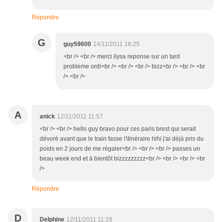
Répondre
G
guy59600
14/11/2011 18:25
<br /> <br /> merci ilysa reponse sur un tard
probleme ordi<br /> <br /> <br /> bizz<br /> <br /> <br
/> <br />
A
anick
12/11/2011 11:57
<br /> <br /> hello guy bravo pour ces paris brest qui serait
dévoré avant que le train fasse l'itinéraire hihi j'ai déjà pris du
poids en 2 jours de me régaler<br /> <br /> <br /> passes un
beau week end et à bientôt bizzzzzzzzz<br /> <br /> <br /> <br
/>
Répondre
D
Delphine
12/11/2011 11:28