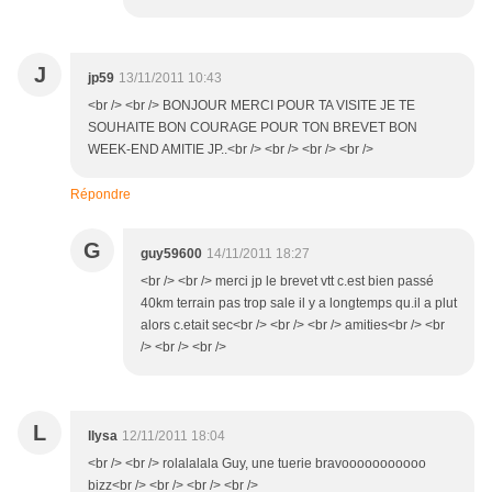
J
jp59
13/11/2011 10:43
<br /> <br /> BONJOUR MERCI POUR TA VISITE JE TE
SOUHAITE BON COURAGE POUR TON BREVET BON
WEEK-END AMITIE JP..<br /> <br /> <br /> <br />
Répondre
G
guy59600
14/11/2011 18:27
<br /> <br /> merci jp le brevet vtt c.est bien passé
40km terrain pas trop sale il y a longtemps qu.il a plut
alors c.etait sec<br /> <br /> <br /> amities<br /> <br
/> <br /> <br />
L
llysa
12/11/2011 18:04
<br /> <br /> rolalalala Guy, une tuerie bravooooooooooo
bizz<br /> <br /> <br /> <br />