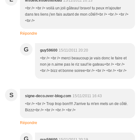
lesdelicesdethithoad
15/11/2011 20:13
<br /> <br /> voilà un joli gâteau! bravo! tu peux m'ajouter
dans tes liens j'en fais autant de mon côté!!<br /> <br /> <br />
<br />
Répondre
G
guy59600
15/11/2011 20:20
<br /> <br /> merci beaucoup je vais donc le faire et
non je n.aime pas le riz sauf le gateau<br /> <br />
<br /> bizz et bonne soiree<br /> <br /> <br /> <br />
S
signe-deco.over-blog.com
15/11/2011 16:43
<br /> <br /> Trop trop bon!!!! J'arrive tu m'en mets un de côté.
Bizzz<br /> <br /> <br /> <br />
Répondre
G
guy59600
15/11/2011 20:19