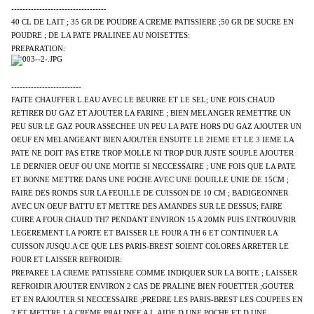
----------------------------------
40 CL DE LAIT ; 35 GR DE POUDRE A CREME PATISSIERE ;50 GR DE SUCRE EN
POUDRE ; DE LA PATE PRALINEE AU NOISETTES:
PREPARATION:
-------------------------
FAITE CHAUFFER L.EAU AVEC LE BEURRE ET LE SEL; UNE FOIS CHAUD
RETIRER DU GAZ ET AJOUTER LA FARINE ; BIEN MELANGER REMETTRE UN
PEU SUR LE GAZ POUR ASSECHEE UN PEU LA PATE HORS DU GAZ AJOUTER UN
OEUF EN MELANGEANT BIEN AJOUTER ENSUITE LE 2IEME ET LE 3 IEME LA
PATE NE DOIT PAS ETRE TROP MOLLE NI TROP DUR JUSTE SOUPLE AJOUTER
LE DERNIER OEUF OU UNE MOITIE SI NECCESSAIRE ; UNE FOIS QUE LA PATE
ET BONNE METTRE DANS UNE POCHE AVEC UNE DOUILLE UNIE DE 15CM ;
FAIRE DES RONDS SUR LA FEUILLE DE CUISSON DE 10 CM ; BADIGEONNER
AVEC UN OEUF BATTU ET METTRE DES AMANDES SUR LE DESSUS; FAIRE
CUIRE A FOUR CHAUD TH7 PENDANT ENVIRON 15 A 20MN PUIS ENTROUVRIR
LEGEREMENT LA PORTE ET BAISSER LE FOUR A TH 6 ET CONTINUER LA
CUISSON JUSQU.A CE QUE LES PARIS-BREST SOIENT COLORES ARRETER LE
FOUR ET LAISSER REFROIDIR:
PREPAREE LA CREME PATISSIERE COMME INDIQUER SUR LA BOITE ; LAISSER
REFROIDIR AJOUTER ENVIRON 2 CAS DE PRALINE BIEN FOUETTER ;GOUTER
ET EN RAJOUTER SI NECCESSAIRE ;PREDRE LES PARIS-BREST LES COUPEES EN
2 ET METTRE LA CREME PRALINEE A L.AIDE D.UNE POCHE ET D.UNE