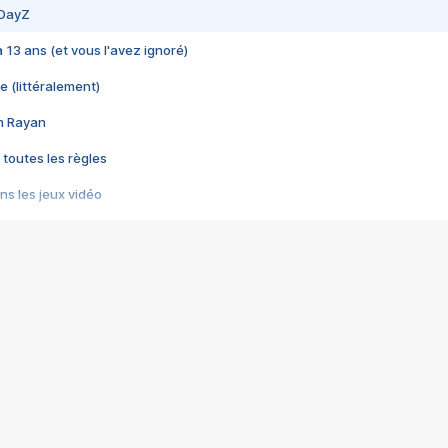
 DayZ
 a 13 ans (et vous l'avez ignoré)
e (littéralement)
im Rayan
 toutes les règles
s les jeux vidéo
us choquant de Rockstar ? - Le scandale BULLY
e plus moche de Steam
du RÊVE tourne au CAUCHEMAR
pendant 8 heures
it… à tort
umiliés par un jeu vidéo
ire - Final Fantasy 8