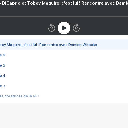
 DiCaprio et Tobey Maguire, c'est lui ! Rencontre avec Dam
bey Maguire, c'est lui ! Rencontre avec Damien Witecka
e 6
e 5
e 4
e 3
s créatrices de la VF !
e 2
e 1
e Mektoub My Love arrive enfin ! Rencontre avec Shaïn Boumedine et Sal