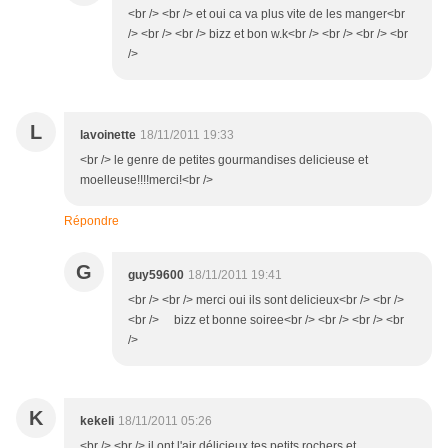
<br /> <br /> et oui ca va plus vite de les manger<br
/> <br /> <br /> bizz et bon w.k<br /> <br /> <br /> <br
/>
L
lavoinette
18/11/2011 19:33
<br /> le genre de petites gourmandises delicieuse et
moelleuse!!!!merci!<br />
Répondre
G
guy59600
18/11/2011 19:41
<br /> <br /> merci oui ils sont delicieux<br /> <br />
<br /> bizz et bonne soiree<br /> <br /> <br /> <br
/>
K
kekeli
18/11/2011 05:26
<br /> <br /> il ont l'air délicieux tes petits rochers et