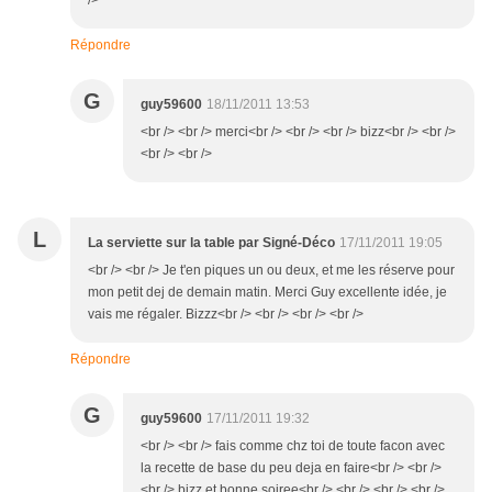
/>
Répondre
G
guy59600
18/11/2011 13:53
<br /> <br /> merci<br /> <br /> <br /> bizz<br /> <br />
<br /> <br />
L
La serviette sur la table par Signé-Déco
17/11/2011 19:05
<br /> <br /> Je t'en piques un ou deux, et me les réserve pour
mon petit dej de demain matin. Merci Guy excellente idée, je
vais me régaler. Bizzz<br /> <br /> <br /> <br />
Répondre
G
guy59600
17/11/2011 19:32
<br /> <br /> fais comme chz toi de toute facon avec
la recette de base du peu deja en faire<br /> <br />
<br /> bizz et bonne soiree<br /> <br /> <br /> <br />