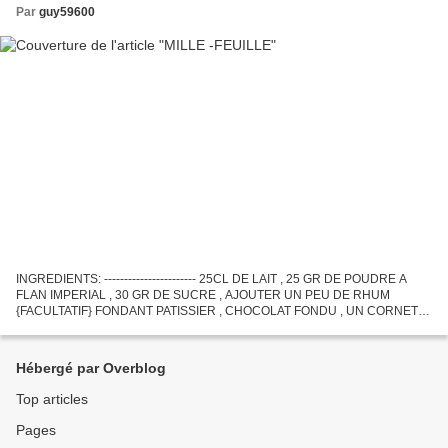
Par
guy59600
INGREDIENTS: ----------------------- 25CL DE LAIT , 25 GR DE POUDRE A
FLAN IMPERIAL , 30 GR DE SUCRE , AJOUTER UN PEU DE RHUM
{FACULTATIF} FONDANT PATISSIER , CHOCOLAT FONDU , UN CORNET
EN PAPIER , A DEFAUT DE FONDANT EN FAIRE AVEC UN BLANC D.OEUF
ET...
Hébergé par Overblog
Top articles
Pages