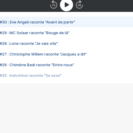
#30 : Eve Angeli raconte "Avant de partir"
#29 : MC Solaar raconte "Bouge de là"
28 : Lorie raconte "Je vais vite"
#27 : Christophe Willem raconte "Jacques a dit"
#26 : Chimène Badi raconte "Entre nous"
#25 : Indochine raconte "3e sexe"
#24 : Zaho raconte "C'est chelou"
#23 : Patrick Bruel raconte "Au café des délices"
#22 : Kyo raconte "Le chemin"
#21 : Nolwenn Leroy raconte "Cassé"
#20 : Patrick Hernandez raconte "Born to be alive"