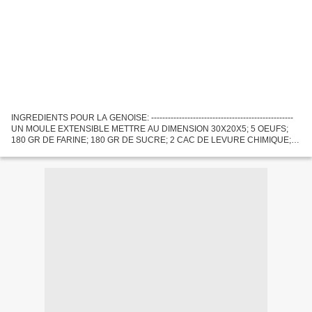
INGREDIENTS POUR LA GENOISE: ---------------------------------------------------
UN MOULE EXTENSIBLE METTRE AU DIMENSION 30X20X5; 5 OEUFS;
180 GR DE FARINE; 180 GR DE SUCRE; 2 CAC DE LEVURE CHIMIQUE;1
A 2 CAS DE CACAO EN POUDRE; UNE PLAQUE A PATISSERIE;...