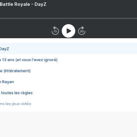
 Battle Royale - DayZ
 DayZ
 a 13 ans (et vous l'avez ignoré)
e (littéralement)
im Rayan
 toutes les règles
s les jeux vidéo
us choquant de Rockstar ? - Le scandale BULLY
e plus moche de Steam
du RÊVE tourne au CAUCHEMAR