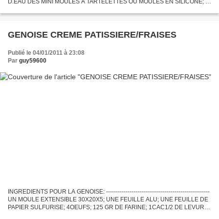
D.EAU DES MINI MOULES A TARTELETTES OU MOULES EN SILICONE; 1
PETITE BOITE DE CONCENTRE DE TOMATE VIDE; DES...
GENOISE CREME PATISSIERE/FRAISES
Publié le 04/01/2011 à 23:08
Par
guy59600
INGREDIENTS POUR LA GENOISE: -----------------------------------------------------
UN MOULE EXTENSIBLE 30X20X5; UNE FEUILLE ALU; UNE FEUILLE DE
PAPIER SULFURISE; 4OEUFS; 125 GR DE FARINE; 1CAC1/2 DE LEVURE
CHIMIQUE; 125 GR DE SUCRE EN POUDRE; POUR LE...