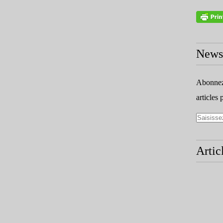
Newsl
Abonnez-
articles 
Artic