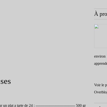
À pr
environ 
apprend
ises
Voir le 
Overblo
 un plat a tarte de 24 : --------------------------------- 500 gr