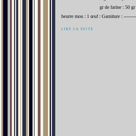
gr de farine : 50 g
beurre mou : 1 œuf : Garniture : -------
LIRE LA SUITE