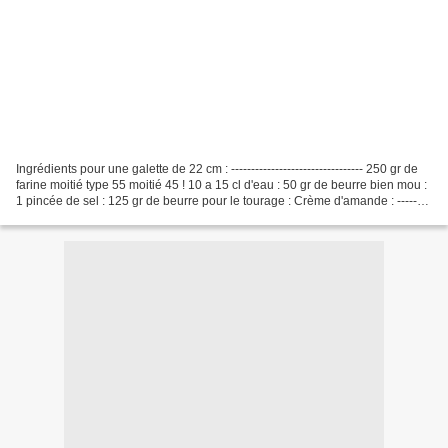
Ingrédients pour une galette de 22 cm : --------------------------------- 250 gr de
farine moitié type 55 moitié 45 ! 10 a 15 cl d'eau : 50 gr de beurre bien mou :
1 pincée de sel : 125 gr de beurre pour le tourage : Crème d'amande : --------
--------------------...