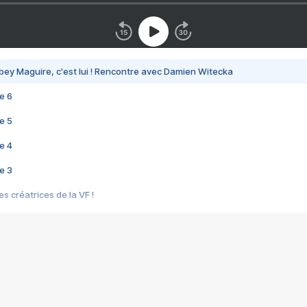
bey Maguire, c'est lui ! Rencontre avec Damien Witecka
e 6
e 5
e 4
e 3
s créatrices de la VF !
e 2
e 1
e Mektoub My Love arrive enfin ! Rencontre avec Shaïn Boumedine et Sal
i : après Toni en famille