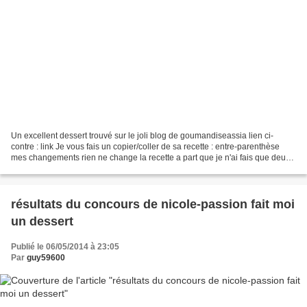
Un excellent dessert trouvé sur le joli blog de goumandiseassia lien ci-
contre : link Je vous fais un copier/coller de sa recette : entre-parenthèse
mes changements rien ne change la recette a part que je n'ai fais que deux
verrines : Voici ma photo les...
résultats du concours de nicole-passion fait moi
un dessert
Publié le 06/05/2014 à 23:05
Par
guy59600