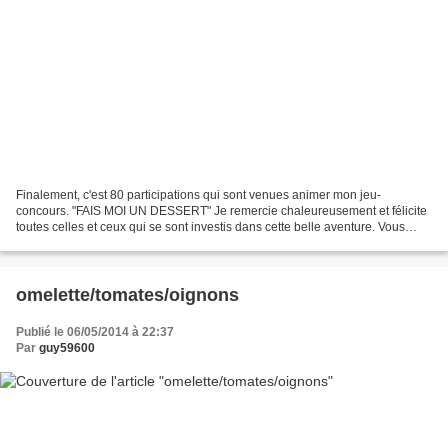
Finalement, c'est 80 participations qui sont venues animer mon jeu-
concours. "FAIS MOI UN DESSERT" Je remercie chaleureusement et félicite
toutes celles et ceux qui se sont investis dans cette belle aventure. Vous
avez fait très fort et le choix s'est...
omelette/tomates/oignons
Publié le 06/05/2014 à 22:37
Par
guy59600