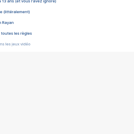
 a 13 ans (et vous l'avez ignoré)
e (littéralement)
im Rayan
 toutes les règles
s les jeux vidéo
us choquant de Rockstar ? - Le scandale BULLY
e plus moche de Steam
du RÊVE tourne au CAUCHEMAR
pendant 8 heures
it… à tort
umiliés par un jeu vidéo
ire - Final Fantasy 8
ti un empire - Age of Empires