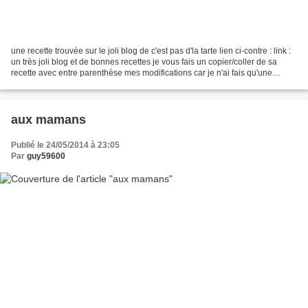
une recette trouvée sur le joli blog de c'est pas d'la tarte lien ci-contre : link :
un très joli blog et de bonnes recettes je vous fais un copier/coller de sa
recette avec entre parenthèse mes modifications car je n'ai fais qu'une
brioche : brioche...
aux mamans
Publié le 24/05/2014 à 23:05
Par
guy59600