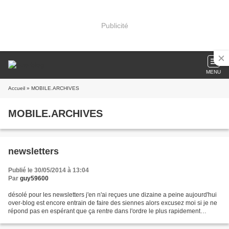
Publicité
MENU
Accueil
» MOBILE.ARCHIVES
MOBILE.ARCHIVES
newsletters
Publié le 30/05/2014 à 13:04
Par
guy59600
désolé pour les newsletters j'en n'ai reçues une dizaine a peine aujourd'hui
over-blog est encore entrain de faire des siennes alors excusez moi si je ne
répond pas en espérant que ça rentre dans l'ordre le plus rapidement
possible de toutes façons pas...