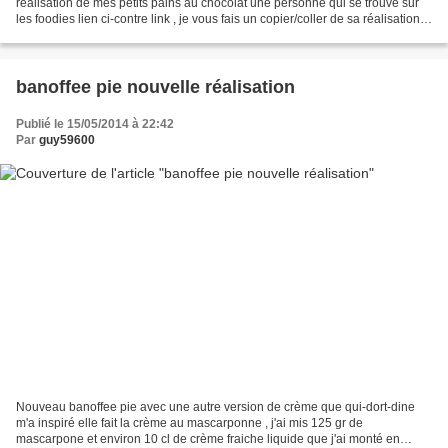
réalisation de mes petits pains au chocolat une personne qui se trouve sur
les foodies lien ci-contre link , je vous fais un copier/coller de sa réalisation
elle y a mis comme elle le...
banoffee pie nouvelle réalisation
Publié le 15/05/2014 à 22:42
Par
guy59600
Nouveau banoffee pie avec une autre version de crème que qui-dort-dine
m'a inspiré elle fait la crème au mascarponne , j'ai mis 125 gr de
mascarpone et environ 10 cl de crème fraiche liquide que j'ai monté en