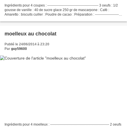
Ingrédients pour 4 coupes : --------------------------------------------- 3 oeufs : 1/2
gousse de vanille : 40 de sucre glace 250 gr de mascarpone : Café :
Amaretto : biscuits cuiller : Poudre de cacao : Préparation : ------------------------
-- Séparer...
moelleux au chocolat
Publié le 24/06/2014 à 23:20
Par
guy59600
Ingrédients pour 4 moelleux : ---------------------------------------------------- 2 oeufs