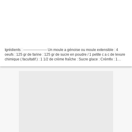
Igrédients : -------------------- Un moule a génoise ou moule extensible : 4
oeufs : 125 gr de farine : 125 gr de sucre en poudre / 1 petite c a c de levure
chimique ( facultatif ) : 1 1/2 de crème fraîche : Sucre glace : Crémfix : 1
carton spéciale pâtisserie...