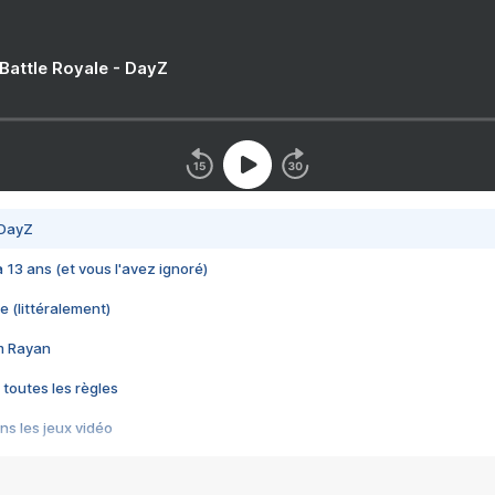
 Battle Royale - DayZ
 DayZ
 a 13 ans (et vous l'avez ignoré)
e (littéralement)
im Rayan
 toutes les règles
s les jeux vidéo
us choquant de Rockstar ? - Le scandale BULLY