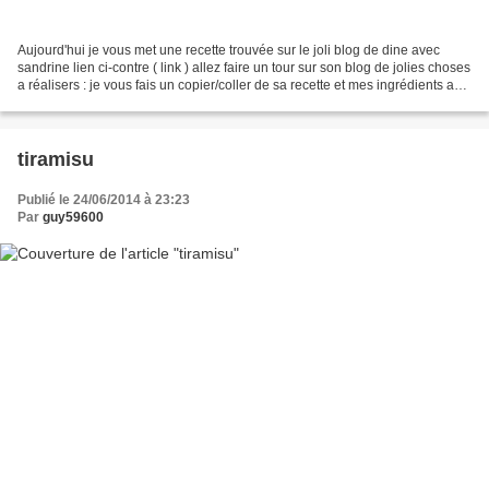
Aujourd'hui je vous met une recette trouvée sur le joli blog de dine avec
sandrine lien ci-contre ( link ) allez faire un tour sur son blog de jolies choses
a réalisers : je vous fais un copier/coller de sa recette et mes ingrédients a
moi rien ne change...
tiramisu
Publié le 24/06/2014 à 23:23
Par
guy59600