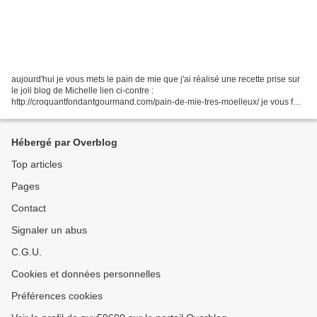
aujourd'hui je vous mets le pain de mie que j'ai réalisé une recette prise sur
le joli blog de Michelle lien ci-contre :
http://croquantfondantgourmand.com/pain-de-mie-tres-moelleux/ je vous fais
un copier/coller de sa recette , je n'ai rien changé a...
Hébergé par Overblog
Top articles
Pages
Contact
Signaler un abus
C.G.U.
Cookies et données personnelles
Préférences cookies