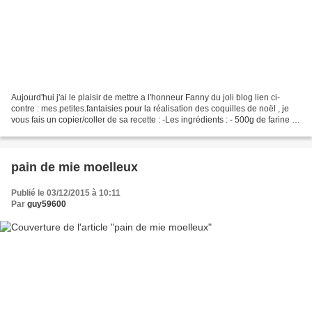
Aujourd'hui j'ai le plaisir de mettre a l'honneur Fanny du joli blog lien ci-
contre : mes.petites.fantaisies pour la réalisation des coquilles de noël , je
vous fais un copier/coller de sa recette : -Les ingrédients : - 500g de farine -
1 cube de levure...
pain de mie moelleux
Publié le 03/12/2015 à 10:11
Par
guy59600