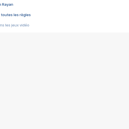
im Rayan
 toutes les règles
s les jeux vidéo
us choquant de Rockstar ? - Le scandale BULLY
e plus moche de Steam
du RÊVE tourne au CAUCHEMAR
pendant 8 heures
it… à tort
umiliés par un jeu vidéo
ire - Final Fantasy 8
ti un empire - Age of Empires
story DOFUS
tard, il crée l'un des pires jeux de tous les temps, MindsEye.