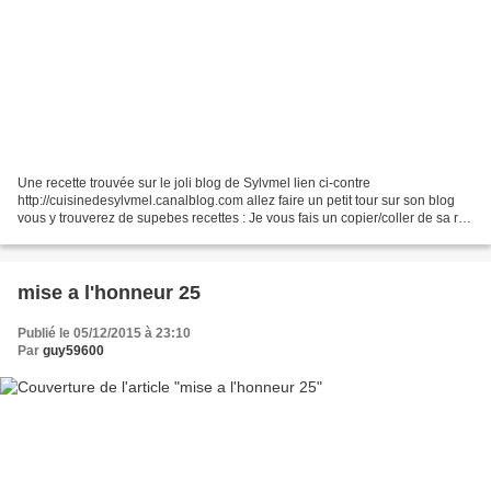
Une recette trouvée sur le joli blog de Sylvmel lien ci-contre
http://cuisinedesylvmel.canalblog.com allez faire un petit tour sur son blog
vous y trouverez de supebes recettes : Je vous fais un copier/coller de sa rec
ette : 1 pâte feuilletée pour moi...
mise a l'honneur 25
Publié le 05/12/2015 à 23:10
Par
guy59600