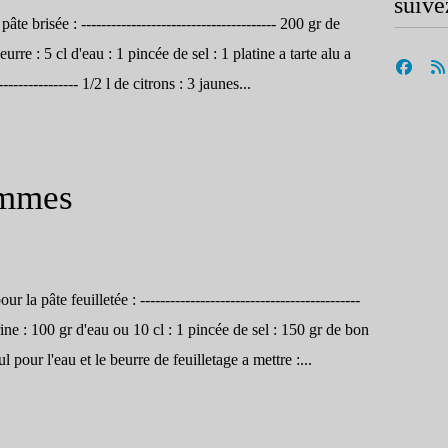
suive
âte brisée : --------------------------------------- 200 gr de
eurre : 5 cl d'eau : 1 pincée de sel : 1 platine a tarte alu a
-------------- 1/2 l de citrons : 3 jaunes...
ommes
r la pâte feuilletée : --------------------------------------------
ine : 100 gr d'eau ou 10 cl : 1 pincée de sel : 150 gr de bon
l pour l'eau et le beurre de feuilletage a mettre :...