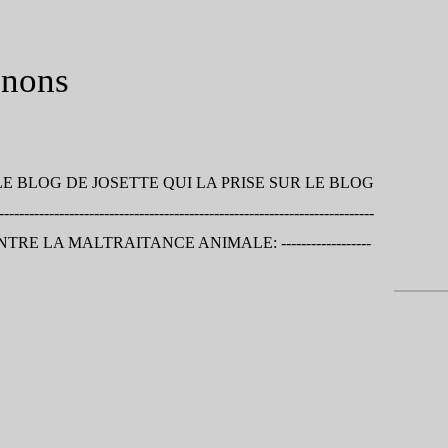
gnons
LE BLOG DE JOSETTE QUI LA PRISE SUR LE BLOG
----------------------------------------------------------------------
------ CONTRE LA MALTRAITANCE ANIMALE: ------------------