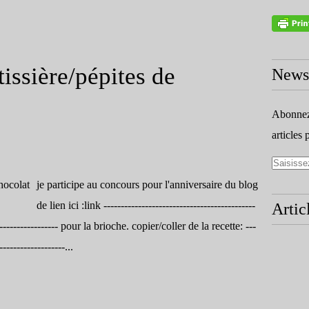
issière/pépites de
Newsl
Abonnez-
articles 
je participe au concours pour l'anniversaire du blog
de lien ici :link --------------------------------------------
Artic
-------------------- pour la brioche. copier/coller de la recette: ---
-------------------...