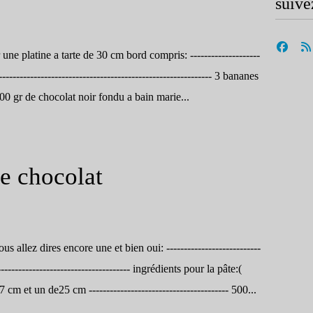
suive
une platine a tarte de 30 cm bord compris: --------------------
-------------------------------------------------------------- 3 bananes
100 gr de chocolat noir fondu a bain marie...
de chocolat
ous allez dires encore une et bien oui: ---------------------------
-------------------------------------- ingrédients pour la pâte:(
m et un de25 cm ---------------------------------------- 500...