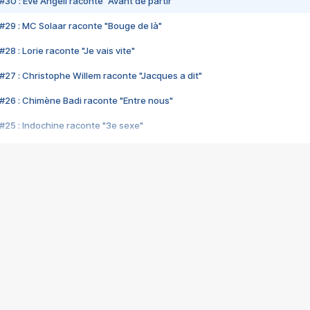
#30 : Eve Angeli raconte "Avant de partir"
#29 : MC Solaar raconte "Bouge de là"
28 : Lorie raconte "Je vais vite"
#27 : Christophe Willem raconte "Jacques a dit"
#26 : Chimène Badi raconte "Entre nous"
#25 : Indochine raconte "3e sexe"
#24 : Zaho raconte "C'est chelou"
#23 : Patrick Bruel raconte "Au café des délices"
#22 : Kyo raconte "Le chemin"
#21 : Nolwenn Leroy raconte "Cassé"
#20 : Patrick Hernandez raconte "Born to be alive"
#19 : Lorie raconte "Près de moi"
#18 : Michael Jones raconte "A nos actes manqués" (avec Jean-Jacque