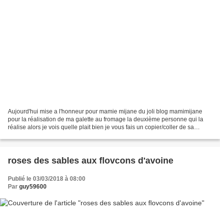
Aujourd'hui mise a l'honneur pour mamie mijane du joli blog mamimijane
pour la réalisation de ma galette au fromage la deuxième personne qui la
réalise alors je vois quelle plait bien je vous fais un copier/coller de sa
recette : Pour 4 personnes . Ingrédients:...
roses des sables aux flovcons d'avoine
Publié le 03/03/2018 à 08:00
Par
guy59600