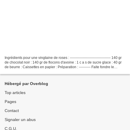
Ingrédients pour une vingtaine de roses : ----------------------------------- 140 gr
de chocolat noir : 140 gr de flocons d'avoine : 1 c a s de sucre glace : 40 gr
de beurre : Caissettes en papier : Préparation : ---------- Faite fondre le
chocolat avec...
Hébergé par Overblog
Top articles
Pages
Contact
Signaler un abus
C.G.U.