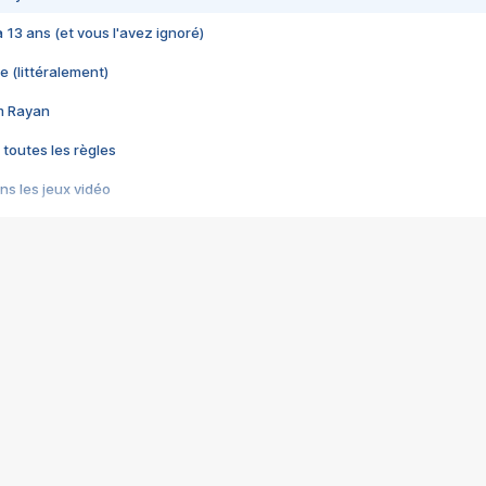
 a 13 ans (et vous l'avez ignoré)
e (littéralement)
im Rayan
 toutes les règles
s les jeux vidéo
us choquant de Rockstar ? - Le scandale BULLY
e plus moche de Steam
du RÊVE tourne au CAUCHEMAR
pendant 8 heures
it… à tort
umiliés par un jeu vidéo
ire - Final Fantasy 8