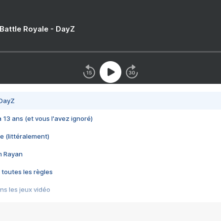
 Battle Royale - DayZ
 DayZ
 a 13 ans (et vous l'avez ignoré)
e (littéralement)
im Rayan
 toutes les règles
s les jeux vidéo
us choquant de Rockstar ? - Le scandale BULLY