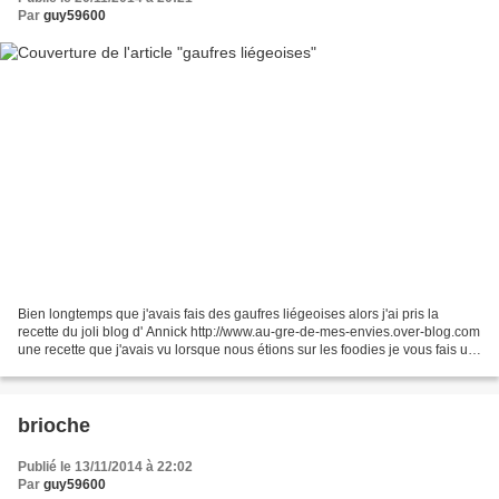
Par
guy59600
Bien longtemps que j'avais fais des gaufres liégeoises alors j'ai pris la
recette du joli blog d' Annick http://www.au-gre-de-mes-envies.over-blog.com
une recette que j'avais vu lorsque nous étions sur les foodies je vous fais un
copier/coller de sa recette...
brioche
Publié le 13/11/2014 à 22:02
Par
guy59600