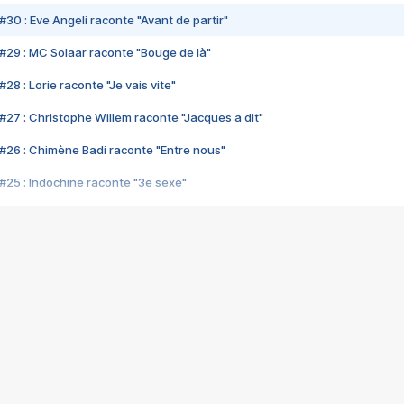
#30 : Eve Angeli raconte "Avant de partir"
#29 : MC Solaar raconte "Bouge de là"
28 : Lorie raconte "Je vais vite"
#27 : Christophe Willem raconte "Jacques a dit"
#26 : Chimène Badi raconte "Entre nous"
#25 : Indochine raconte "3e sexe"
#24 : Zaho raconte "C'est chelou"
#23 : Patrick Bruel raconte "Au café des délices"
#22 : Kyo raconte "Le chemin"
#21 : Nolwenn Leroy raconte "Cassé"
#20 : Patrick Hernandez raconte "Born to be alive"
#19 : Lorie raconte "Près de moi"