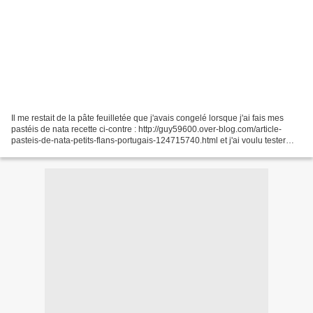
Il me restait de la pâte feuilletée que j'avais congelé lorsque j'ai fais mes
pastéis de nata recette ci-contre : http://guy59600.over-blog.com/article-
pasteis-de-nata-petits-flans-portugais-124715740.html et j'ai voulu tester
une recette j'ai décongelé...