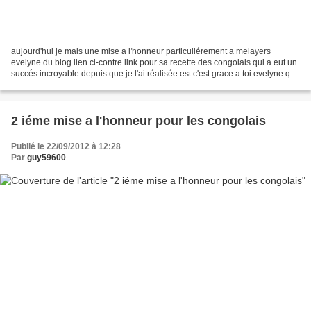
aujourd'hui je mais une mise a l'honneur particuliérement a melayers
evelyne du blog lien ci-contre link pour sa recette des congolais qui a eut un
succés incroyable depuis que je l'ai réalisée est c'est grace a toi evelyne que
depuis déjà trois blogueuses...
2 iéme mise a l'honneur pour les congolais
Publié le 22/09/2012 à 12:28
Par
guy59600