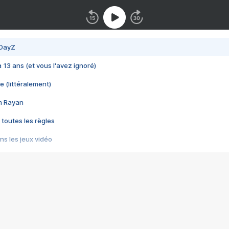
 DayZ
 a 13 ans (et vous l'avez ignoré)
e (littéralement)
im Rayan
 toutes les règles
s les jeux vidéo
us choquant de Rockstar ? - Le scandale BULLY
e plus moche de Steam
du RÊVE tourne au CAUCHEMAR
pendant 8 heures