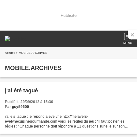
Publicité
MENU
Accueil
» MOBILE.ARCHIVES
MOBILE.ARCHIVES
j'ai été tagué
Publié le 29/09/2012 à 15:30
Par
guy59600
j'ai été tagué : je répond a évelyne http://melayers-
evelynecuisinegourmande.com voici les régles du jeu : *il faut poster les
régles : *Chaque personne doit répondre a 11 questions sur elle sur son
blog : *Répondre aux 11 questions puis créer 11 nouvelles...