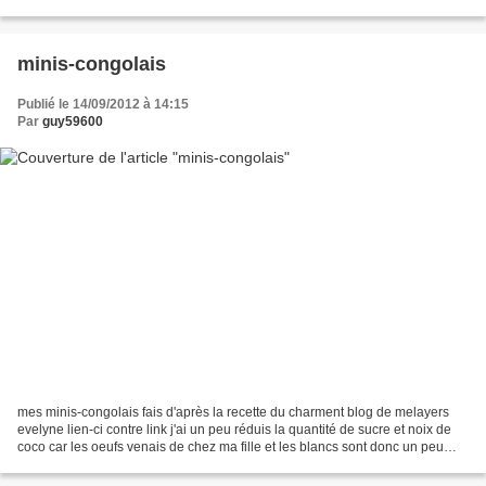
et beaucoup...
minis-congolais
Publié le 14/09/2012 à 14:15
Par
guy59600
mes minis-congolais fais d'après la recette du charment blog de melayers
evelyne lien-ci contre link j'ai un peu réduis la quantité de sucre et noix de
coco car les oeufs venais de chez ma fille et les blancs sont donc un peu
moins gros ci-dessous les...