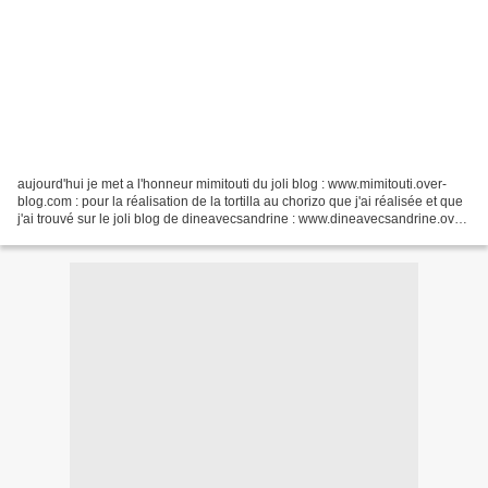
aujourd'hui je met a l'honneur mimitouti du joli blog : www.mimitouti.over-
blog.com : pour la réalisation de la tortilla au chorizo que j'ai réalisée et que
j'ai trouvé sur le joli blog de dineavecsandrine : www.dineavecsandrine.over-
blog.com : je vous...