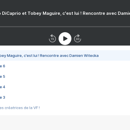
 DiCaprio et Tobey Maguire, c'est lui ! Rencontre avec Dam
bey Maguire, c'est lui ! Rencontre avec Damien Witecka
e 6
e 5
e 4
e 3
s créatrices de la VF !
e 2
e 1