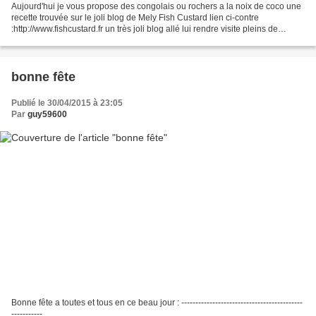
Aujourd'hui je vous propose des congolais ou rochers a la noix de coco une
recette trouvée sur le joli blog de Mely Fish Custard lien ci-contre
:http://www.fishcustard.fr un très joli blog allé lui rendre visite pleins de
bonnes choses : Je vous fais...
bonne fête
Publié le 30/04/2015 à 23:05
Par
guy59600
Bonne fête a toutes et tous en ce beau jour : -------------------------------------------
-----------