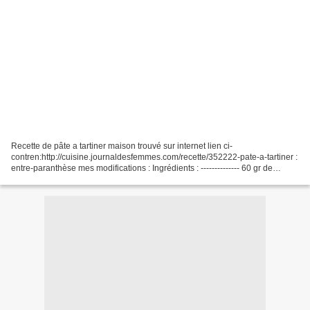
Recette de pâte a tartiner maison trouvé sur internet lien ci-
contren:http://cuisine.journaldesfemmes.com/recette/352222-pate-a-tartiner :
entre-paranthèse mes modifications : Ingrédients : -------------- 60 gr de
chocolat noir ( 100 gr ) 90 gr de chocolat...