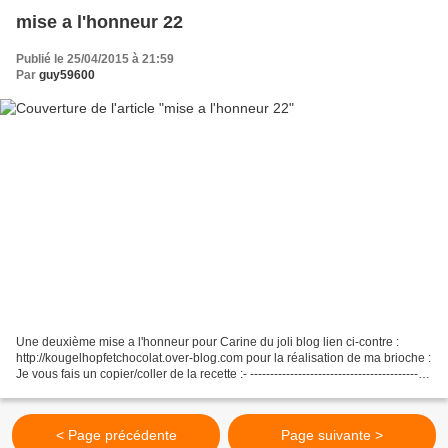
mise a l'honneur 22
Publié le 25/04/2015 à 21:59
Par
guy59600
Une deuxième mise a l'honneur pour Carine du joli blog lien ci-contre :
http://kougelhopfetchocolat.over-blog.com pour la réalisation de ma brioche :
Je vous fais un copier/coller de la recette :- ---------------------------------------------
--------------...
< Page précédente
Page suivante >